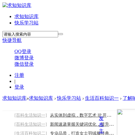
求知知识库
快乐学习站
快捷导航
QQ登录
微博登录
微信登录
注册
|
登录
求知知识库
»
求知知识库
›
快乐学习站
›
生活百科知识一
›
了解
[百科生活知识一]
从实体到虚拟，数字艺术 IP 开启艺术新视界
发
[百科生活知识一]
新闻速递掌握关键词优化，提升网站流量与排
布
主
[生活百科知识二]
专业品质，打造女士羽绒服经典之作2026/8/9