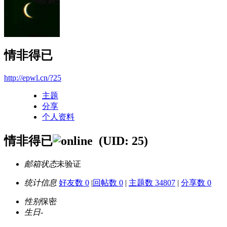
情非得已
http://epwl.cn/?25
主题
分享
个人资料
情非得已
(UID: 25)
邮箱状态
未验证
统计信息
好友数 0
|
回帖数 0
|
主题数 34807
|
分享数 0
性别
保密
生日
-