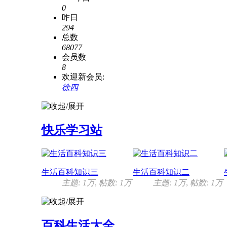
0
昨日
294
总数
68077
会员数
8
欢迎新会员:
徐四
快乐学习站
生活百科知识三
生活百科知识二
主题:
1万
,
帖数:
1万
主题:
1万
,
帖数:
1万
百科生活大全