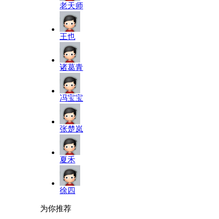
老天师
王也
诸葛青
冯宝宝
张楚岚
夏禾
徐四
为你推荐