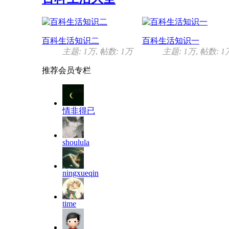
百科生活知识二
百科生活知识一
主题:
1万
,
帖数:
1万
主题:
1万
,
帖数:
1
推荐会员
专栏
情非得已
shoulula
ningxueqin
time