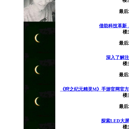
楼
最后
借助科技革新，重
楼
最后
深入了解注册
楼
最后
《狩之纪元精灵M》手游官网官方下
楼
最后
探索LED大屏
楼