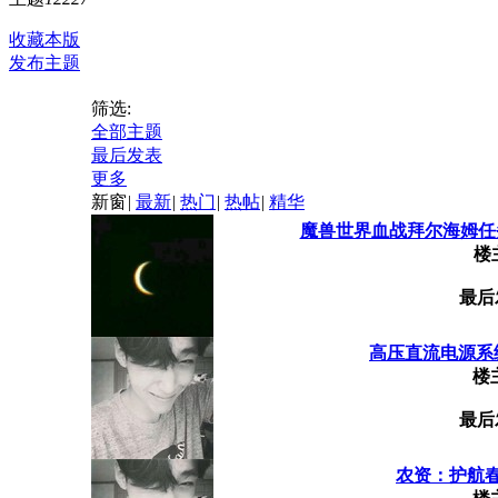
收藏本版
发布主题
筛选:
全部主题
最后发表
更多
新窗
|
最新
|
热门
|
热帖
|
精华
魔兽世界血战拜尔海姆任务怎
楼
最后
高压直流电源系
楼
最后
农资：护航