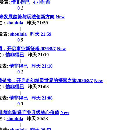
发表:
情非得已
4 小时前
0
1
来发展趋势与玩法创新方向
New
主：
shoulula
昨天 21:59
|
发表:
shoulula
昨天 21:59
0
5
，开启事业新征程2026/8/7
New
主：
情非得已
昨天 21:10
|
发表:
情非得已
昨天 21:10
0
1
接：开启奇幻精灵世界的探索之旅2026/8/7
New
主：
情非得已
昨天 21:08
|
发表:
情非得已
昨天 21:08
0
3
能智能制造产业升级核心价值
New
主：
shoulula
昨天 20:53
|
发表:
shoulula
昨天 20:53