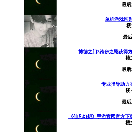
最后
单机游戏区
楼
最后
博德之门3跨步之靴获得方法
楼
最后
专业指导助力香港
楼
最后
《仙凡幻想》手游官网官方下载链
楼