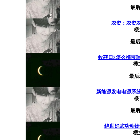
最后
农资：农资
楼
最后
收获日3怎么携带哨戒
楼
最后
新能源发电电源系
楼
最后
绝世好武功动物怎
楼