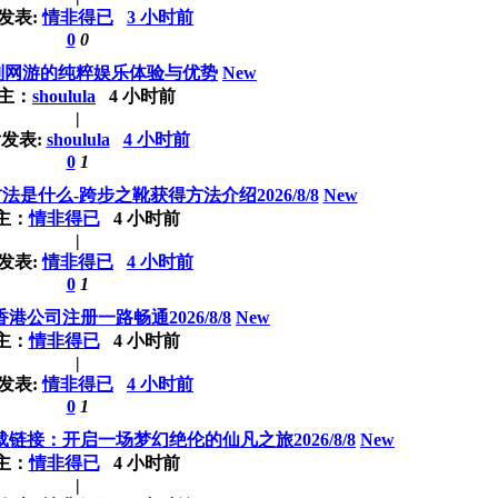
发表:
情非得已
3 小时前
0
0
别网游的纯粹娱乐体验与优势
New
主：
shoulula
4 小时前
|
发表:
shoulula
4 小时前
0
1
是什么-跨步之靴获得方法介绍2026/8/8
New
主：
情非得已
4 小时前
|
发表:
情非得已
4 小时前
0
1
公司注册一路畅通2026/8/8
New
主：
情非得已
4 小时前
|
发表:
情非得已
4 小时前
0
1
接：开启一场梦幻绝伦的仙凡之旅2026/8/8
New
主：
情非得已
4 小时前
|