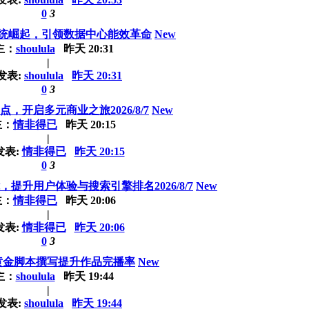
0
3
统崛起，引领数据中心能效革命
New
主：
shoulula
昨天 20:31
|
发表:
shoulula
昨天 20:31
0
3
，开启多元商业之旅2026/8/7
New
主：
情非得已
昨天 20:15
|
发表:
情非得已
昨天 20:15
0
3
提升用户体验与搜索引擎排名2026/8/7
New
主：
情非得已
昨天 20:06
|
发表:
情非得已
昨天 20:06
0
3
黄金脚本撰写提升作品完播率
New
主：
shoulula
昨天 19:44
|
发表:
shoulula
昨天 19:44