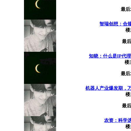
最后
智瑞创想：合
楼
最后
知晓：什么是IP代理？
楼
最后
机器人产业爆发期，
楼
最后
农资：科学
楼