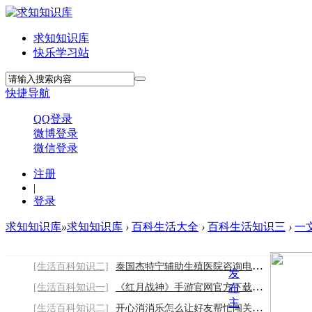
求知知识库
快乐学习站
快捷导航
QQ登录
微博登录
微信登录
注册
|
登录
求知知识库
»
求知知识库
›
百科生活大全
›
百科生活知识三
›
一
[生活百科知识二]
泰国杰特宁辅助生殖医院咨询电话 • 2026踩
发
[生活百科知识一]
《红月战神》手游官网官方下载链接：开启安
布
主
[生活百科知识二]
开心消消乐怎么让好友帮忙闯关2026/8/9