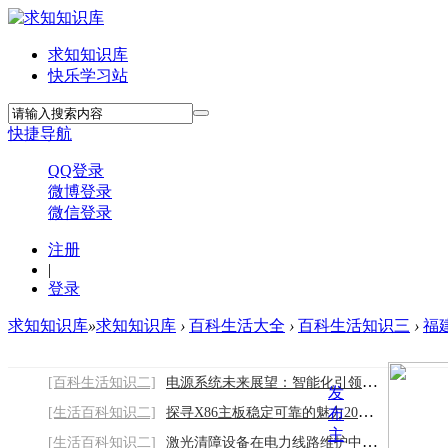
求知知识库
快乐学习站
快捷导航
QQ登录
微博登录
微信登录
注册
|
登录
求知知识库
»
求知知识库
›
百科生活大全
›
百科生活知识三
›
福
[百科生活知识二]
电源系统未来展望：智能化引领潮流，模块化
发
[生活百科知识二]
探寻X86主板稳定可靠的魅力2026/8/7
布
主
[生活百科知识二]
激光清障设备在电力线路维护中的应用