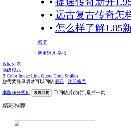
•
提速传奇新开1.
•
远古复古传奇怎
•
怎么样了解1.8
回复
使用道具
举报
返回列表
高级模式
B
Color
Image
Link
Quote
Code
Smilies
您需要登录后才可以回帖
登录
|
注册账号
本版积分规则
回帖后跳转到最后一页
发表回复
精彩推荐