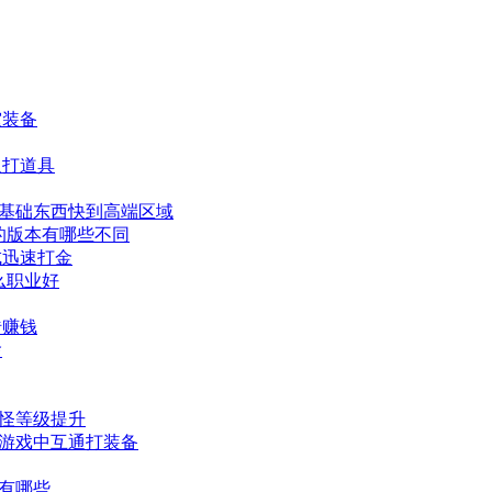
霆装备
通打道具
变基础东西快到高端区域
的版本有哪些不同
成迅速打金
么职业好
砖赚钱
啥
打怪等级提升
机游戏中互通打装备
子有哪些