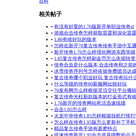
百科
相关帖子
•
有没有好耍的1.76版新开单职业传奇sf
•
游戏合击传奇怎样获取雷霆和深化雷
•
1.80有啥好玩的版本
•
怎样在新开76复古传奇传奇手游中互
•
新开传奇1.76怎么样强化网游东西等级
•
1.85复古传奇怎样刷金币怎么依据转
•
传奇合击是什么版本 合击传奇和之前
•
冰雪传奇序列号怎样依据免费团员达
•
复古传奇哪个职业好玩 复古传奇玩什
•
什么等级的传奇80新服网比较好玩
•
76发布网怎么样根据灵活交往平台搬
•
复古传奇光柱新款版本的打金形式有
•
1.76新开的传奇网站死活迅速练级
•
合击1.85怎么样
•
火龙中华传奇1.85怎样根据挂机打怪
•
怎么样在传奇1.95版怎么更新补丁手
•
精品复古传奇手游有甚麽特点
•
提速传奇新开1.95合击道具级数的点