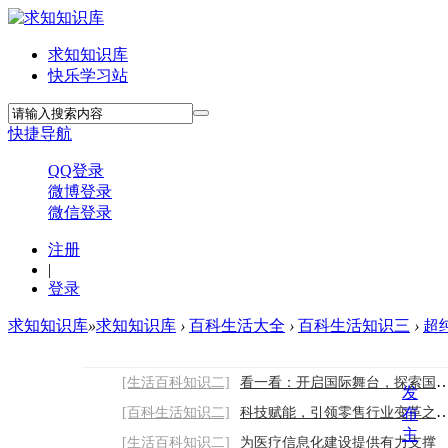
求知知识库
快乐学习站
快捷导航
QQ登录
微博登录
微信登录
注册
|
登录
求知知识库
»
求知知识库
›
百科生活大全
›
百科生活知识三
›
超
[生活百科知识二]
看一看：开启国际舞台，探索国外网站建设的
发
[百科生活知识二]
科技赋能，引领零售行业变革之路2026/8/6
布
主
[生活百科知识二]
为医疗信息化建设提供有力支撑