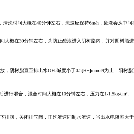
再生，清洗时间大概在40分钟左右，流速应保持6m/h，废液会从
，时间大概在30分钟左右，为防止酸液进入阴树脂内，并对阴树
树脂直至排出水OH-碱度小于0.5[H+]mmol/l为止，阳树脂直至
后进行混合，混合时间大概在10分钟左右，压力在1-1.5kg/cm²。
下排阀，关闭排气阀，正洗流速同制水流速，当出水电阻率大于