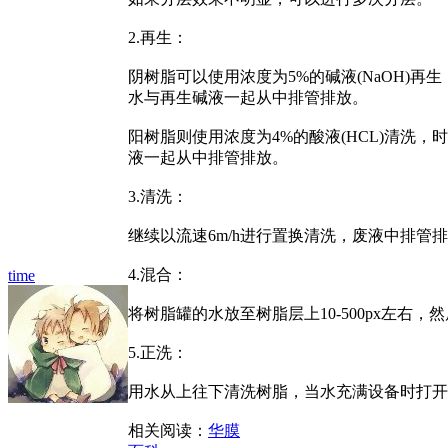
2.再生：
阴树脂可以使用浓度为5%的碱液(NaOH)
水与再生碱液一起从中排管排放。
阳树脂则使用浓度为4%的酸液(HCL)清洗
液一起从中排管排放。
3.清洗：
继续以流速6m/h进行置换清洗，废液中排管排放，阴
4.混合：
time
将树脂罐的水放至树脂层上10-500px左右，然
5.正洗：
用水从上往下清洗树脂，当水充满设备时打开
相关阅读：
华膜