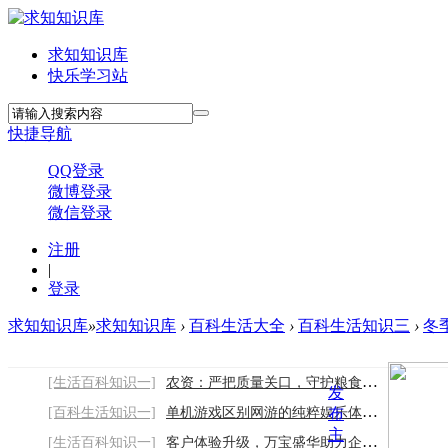
求知知识库
快乐学习站
快捷导航
QQ登录
微博登录
微信登录
注册
|
登录
求知知识库
»
求知知识库
›
百科生活大全
›
百科生活知识三
›
冬
[生活百科知识一]
农资：严把质量关口，守护粮食与农产品安全
发
[百科生活知识一]
单机游戏区别网游的纯粹娱乐体验与优势
布
主
[生活百科知识一]
客户体验升级，万宝盛华助力企业构建专业客