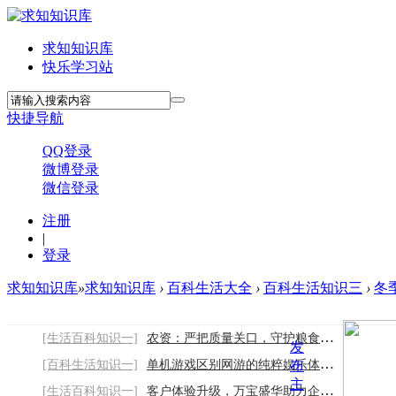
求知知识库
快乐学习站
快捷导航
QQ登录
微博登录
微信登录
注册
|
登录
求知知识库
»
求知知识库
›
百科生活大全
›
百科生活知识三
›
冬
[生活百科知识一]
农资：严把质量关口，守护粮食与农产品安全
发
[百科生活知识一]
单机游戏区别网游的纯粹娱乐体验与优势
布
主
[生活百科知识一]
客户体验升级，万宝盛华助力企业构建专业客