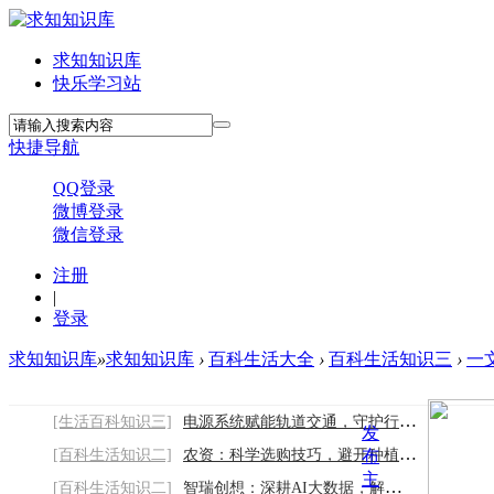
求知知识库
快乐学习站
快捷导航
QQ登录
微博登录
微信登录
注册
|
登录
求知知识库
»
求知知识库
›
百科生活大全
›
百科生活知识三
›
一
[生活百科知识三]
电源系统赋能轨道交通，守护行车安全与提升
发
[百科生活知识二]
农资：科学选购技巧，避开种植采购误区
布
主
[百科生活知识二]
智瑞创想：深耕AI大数据，解锁智能风控新范