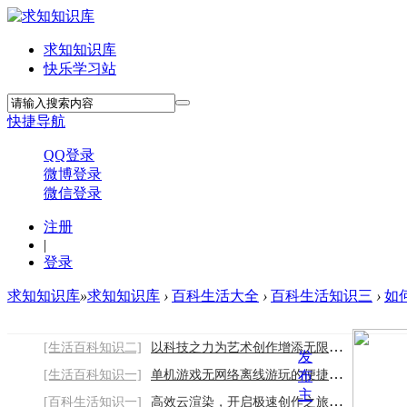
求知知识库
快乐学习站
快捷导航
QQ登录
微博登录
微信登录
注册
|
登录
求知知识库
»
求知知识库
›
百科生活大全
›
百科生活知识三
›
如
[生活百科知识二]
以科技之力为艺术创作增添无限可能2026/8/9
发
[生活百科知识一]
单机游戏无网络离线游玩的便捷娱乐优势
布
主
[百科生活知识一]
高效云渲染，开启极速创作之旅2026/8/9