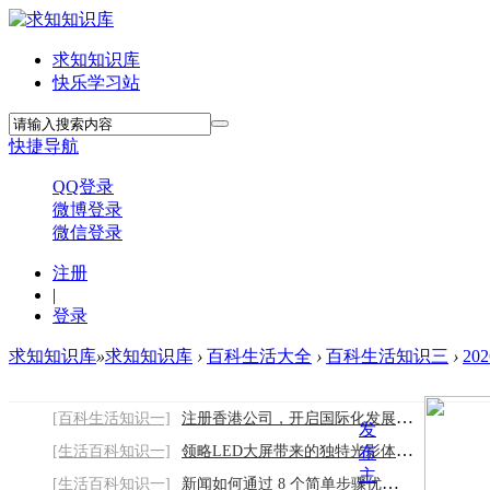
求知知识库
快乐学习站
快捷导航
QQ登录
微博登录
微信登录
注册
|
登录
求知知识库
»
求知知识库
›
百科生活大全
›
百科生活知识三
›
2
[百科生活知识一]
注册香港公司，开启国际化发展之门2026/8/7
发
[生活百科知识一]
领略LED大屏带来的独特光影体验2026/8/7
布
主
[生活百科知识一]
新闻如何通过 8 个简单步骤优化您的网站以