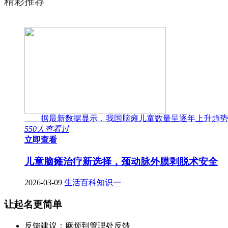
精彩推荐
据最新数据显示，我国脑瘫儿童数量呈逐年上升趋势
550人查看过
立即查看
儿童脑瘫治疗新选择，颈动脉外膜剥脱术安全
2026-03-09
生活百科知识一
让起名更简单
反馈建议：麻烦到管理处反馈