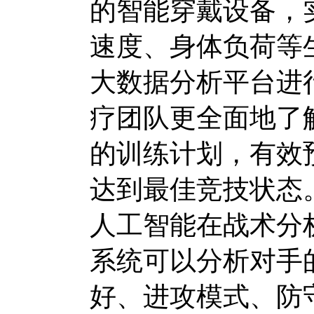
的智能穿戴设备，
速度、身体负荷等
大数据分析平台进
疗团队更全面地了
的训练计划，有效
达到最佳竞技状态
人工智能在战术分
系统可以分析对手
好、进攻模式、防