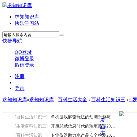
求知知识库
快乐学习站
快捷导航
QQ登录
微博登录
微信登录
注册
|
登录
求知知识库
»
求知知识库
›
百科生活大全
›
百科生活知识三
›
C
[百科生活知识一]
单机游戏解谜玩法的动脑乐趣与思维锻炼
发
[生活百科知识二]
开启武威信息时代的璀璨篇章2026/8/8
布
主
[百科生活知识一]
专业仪器助力水产品安全检测2026/8/8