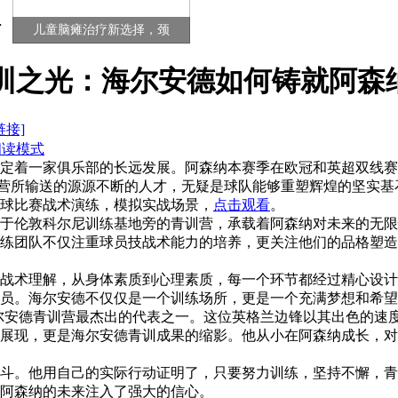
儿童脑瘫治疗新选择，颈
训之光：海尔安德如何铸就阿森
链接]
阅读模式
定着一家俱乐部的长远发展。阿森纳本赛季在欧冠和英超双线赛
）青训营所输送的源源不断的人才，无疑是球队能够重塑辉煌的坚实
球比赛战术演练，模拟实战场景，
点击观看
。
于伦敦科尔尼训练基地旁的青训营，承载着阿森纳对未来的无限
练团队不仅注重球员技战术能力的培养，更关注他们的品格塑造
战术理解，从身体素质到心理素质，每一个环节都经过精心设计
员。海尔安德不仅仅是一个训练场所，更是一个充满梦想和希望
尔安德青训营最杰出的代表之一。这位英格兰边锋以其出色的速
展现，更是海尔安德青训成果的缩影。他从小在阿森纳成长，对
斗。他用自己的实际行动证明了，只要努力训练，坚持不懈，青
阿森纳的未来注入了强大的信心。