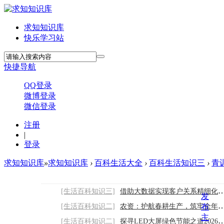
求知知识库
快乐学习站
快捷导航
QQ登录
微博登录
微信登录
注册
|
登录
求知知识库
»
求知知识库
›
百科生活大全
›
百科生活知识三
›
青
[生活百科知识三]
借助大数据实现客户关系精细化管理2026/8/8
发
[生活百科知识二]
农资：护航春耕生产，筑牢全年丰收根基
布
主
[生活百科知识二]
探寻LED大屏绿色节能之道2026/8/8