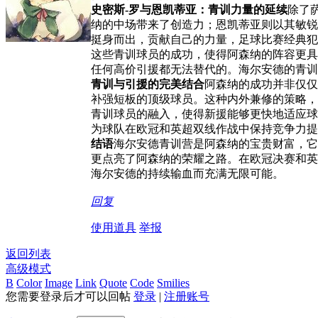
史密斯-罗与恩凯蒂亚：青训力量的延续
除了
纳的中场带来了创造力；恩凯蒂亚则以其敏锐
挺身而出，贡献自己的力量，足球比赛经典犯
这些青训球员的成功，使得阿森纳的阵容更具
任何高价引援都无法替代的。海尔安德的青训
青训与引援的完美结合
阿森纳的成功并非仅仅
补强短板的顶级球员。这种内外兼修的策略，
青训球员的融入，使得新援能够更快地适应球
为球队在欧冠和英超双线作战中保持竞争力提
结语
海尔安德青训营是阿森纳的宝贵财富，它
更点亮了阿森纳的荣耀之路。在欧冠决赛和英
海尔安德的持续输血而充满无限可能。
回复
使用道具
举报
返回列表
高级模式
B
Color
Image
Link
Quote
Code
Smilies
您需要登录后才可以回帖
登录
|
注册账号