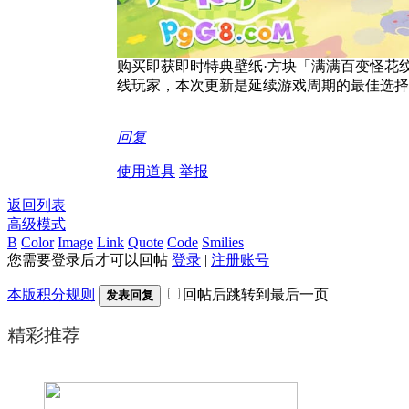
购买即获即时特典壁纸·方块「满满百变怪花
线玩家，本次更新是延续游戏周期的最佳选择
回复
使用道具
举报
返回列表
高级模式
B
Color
Image
Link
Quote
Code
Smilies
您需要登录后才可以回帖
登录
|
注册账号
本版积分规则
回帖后跳转到最后一页
发表回复
精彩推荐