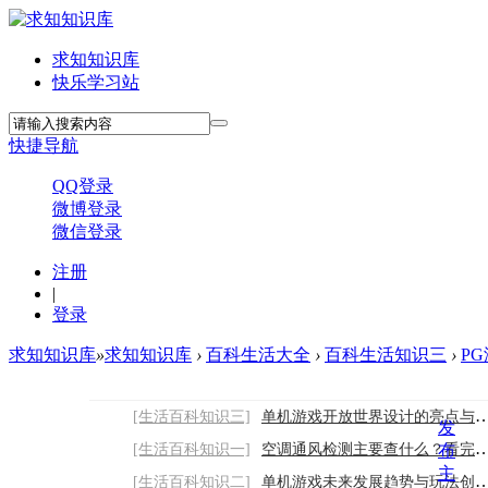
求知知识库
快乐学习站
快捷导航
QQ登录
微博登录
微信登录
注册
|
登录
求知知识库
»
求知知识库
›
百科生活大全
›
百科生活知识三
›
PG
[生活百科知识三]
单机游戏开放世界设计的亮点与游玩优势
发
[生活百科知识一]
空调通风检测主要查什么？看完就知道了
布
主
[生活百科知识二]
单机游戏未来发展趋势与玩法创新方向