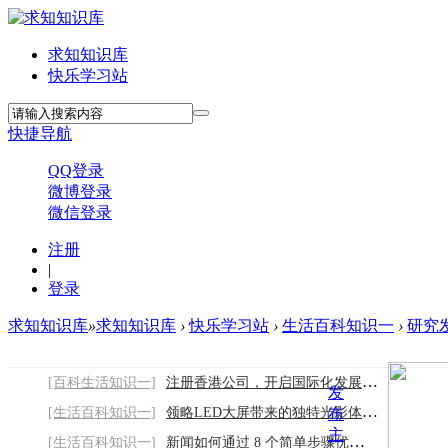
求知知识库
快乐学习站
快捷导航
QQ登录
微博登录
微信登录
注册
|
登录
求知知识库
»
求知知识库
›
快乐学习站
›
生活百科知识一
›
研究
[百科生活知识一]
注册香港公司，开启国际化发展之门2026/8/7
发
[生活百科知识一]
领略LED大屏带来的独特光影体验2026/8/7
布
主
[生活百科知识一]
新闻如何通过 8 个简单步骤优化您的网站以