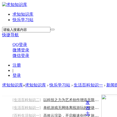
求知知识库
快乐学习站
快捷导航
QQ登录
微博登录
微信登录
注册
|
登录
求知知识库
»
求知知识库
›
快乐学习站
›
生活百科知识一
›
新闻
[生活百科知识二]
以科技之力为艺术创作增添无限可能2026/8/9
发
[生活百科知识一]
单机游戏无网络离线游玩的便捷娱乐优势
布
主
[百科生活知识一]
高效云渲染，开启极速创作之旅2026/8/9