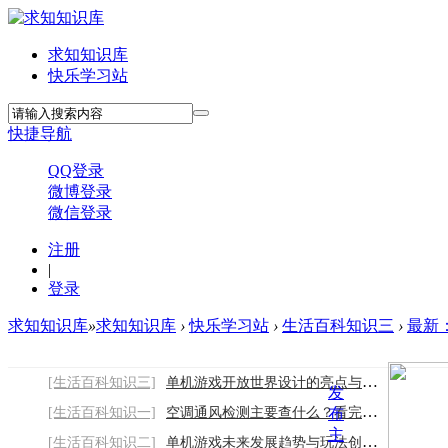
求知知识库
快乐学习站
快捷导航
QQ登录
微博登录
微信登录
注册
|
登录
求知知识库
»
求知知识库
›
快乐学习站
›
生活百科知识三
›
最新
[生活百科知识三]
单机游戏开放世界设计的亮点与游玩优势
发
[生活百科知识一]
空调通风检测主要查什么？看完就知道了
布
主
[生活百科知识二]
单机游戏未来发展趋势与玩法创新方向