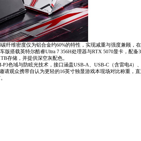
用碳纤维密度仅为铝合金约60%的特性，实现减重与强度兼顾，
尔酷睿Ultra 7 356H处理器与RTX 5070显卡，配备32GB 
存与1TB存储，并提供深空灰配色。
CI-P3色域与防眩光技术，接口涵盖USB-A、USB-C（含雷电4）、H
，邀请观众携带自认为更轻的16英寸独显游戏本现场对比称重，
布。