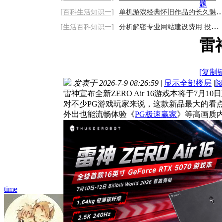
题
[百科生活知识一]
单机游戏经典怀旧作品的长久魅力与情怀
[生活百科知识一]
分析解密专业网站建设费用 投资未来的数字
雷
[复制
发表于 2026-7-9 08:26:59
|
显示全部楼层
|
雷神宣布全新ZERO Air 16游戏本将于7月10日至1
对不少PG游戏玩家来说，这款新品最大的看点是“
外出也能流畅体验《
PG极速赢家
》等高画质
time