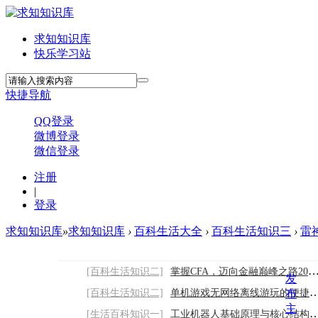
求知知识库
快乐学习站
快捷导航
QQ登录
微博登录
微信登录
注册
|
登录
求知知识库
»
求知知识库
›
百科生活大全
›
百科生活知识三
›
雷神
[百科生活知识二]
掌握CFA，迈向金融巅峰之路2026/8/6
发
[百科生活知识二]
单机游戏无网络离线游玩的便捷娱乐优势
布
主
[生活百科知识一]
工业机器人基础原理与核心结构全面科普