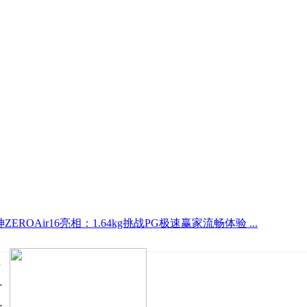
ZEROAir16亮相：1.64kg挑战PG极速赢家流畅体验 ...