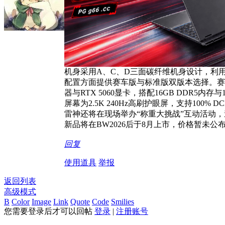
机身采用A、C、D三面碳纤维机身设计，利
配置方面提供赛车版与标准版双版本选择。赛车版搭载英特
器与RTX 5060显卡，搭配16GB DDR5内
屏幕为2.5K 240Hz高刷护眼屏，支持100% D
雷神还将在现场举办“称重大挑战”互动活动
新品将在BW2026后于8月上市，价格暂未公
回复
使用道具
举报
返回列表
高级模式
B
Color
Image
Link
Quote
Code
Smilies
您需要登录后才可以回帖
登录
|
注册账号