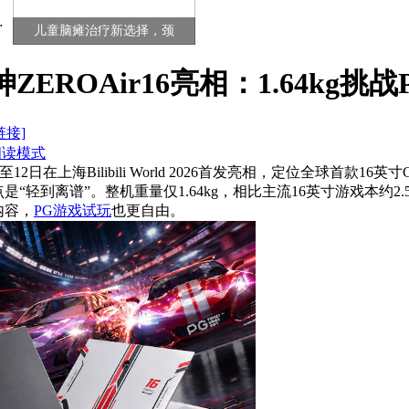
儿童脑瘫治疗新选择，颈
神ZEROAir16亮相：1.64kg
链接]
阅读模式
2日在上海Bilibili World 2026首发亮相，定位全球首款16英寸Ge
轻到离谱”。整机重量仅1.64kg，相比主流16英寸游戏本约2.
内容，
PG游戏试玩
也更自由。