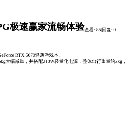
挑战PG极速赢家流畅体验
查看:
85
|
回复:
0
Force RTX 5070轻薄游戏本。
5kg大幅减重，并搭配210W轻量化电源，整体出行重量约2kg，