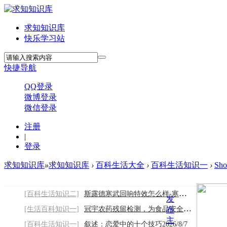
求知知识库
快乐学习站
快捷导航
QQ登录
微博登录
微信登录
注册
|
登录
求知知识库
»
求知知识库
›
百科生活大全
›
百科生活知识一
›
Sh
[百科生活知识二]
斯露德寒武回响特效怎么样-寒武回响特效及
发
[生活百科知识一]
冠宇农药残留检测，为食品安全保驾护航2026
布
主
[百科生活知识一]
叙述：恋爱中的十个技巧2026/8/7