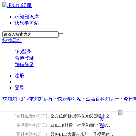
求知知识库
快乐学习站
快捷导航
QQ登录
微博登录
微信登录
注册
|
登录
求知知识库
»
求知知识库
›
快乐学习站
›
生活百科知识一
›
今日热
[百科生活知识二]
全方位解析冠宇检测仪器强大之处2026/8/9
发
[生活百科知识三]
ZHECR财经：社保和商业保险，到底该怎么选
布
主
[百科生活知识一]
领略LED大屏带来的非凡视觉体验2026/8/9