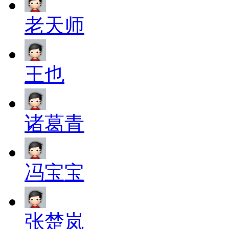
老天师
王也
诸葛青
冯宝宝
张楚岚