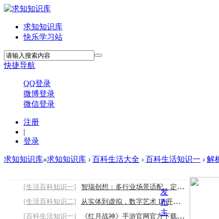
求知知识库
快乐学习站
快捷导航
QQ登录
微博登录
微信登录
注册
|
登录
求知知识库
»
求知知识库
›
百科生活大全
›
百科生活知识一
›
解析
[生活百科知识一]
智瑞创想：多行业场景适配，定制专属声誉解
发
[生活百科知识二]
从实体到虚拟，数字艺术 IP 开启艺术新时尚
布
主
[百科生活知识一]
《红月战神》手游官网官方下载链接：全新下