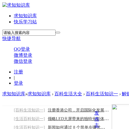
求知知识库
快乐学习站
快捷导航
QQ登录
微博登录
微信登录
注册
|
登录
求知知识库
»
求知知识库
›
百科生活大全
›
百科生活知识一
›
解锁
[百科生活知识一]
注册香港公司，开启国际化发展之门2026/8/7
发
[生活百科知识一]
领略LED大屏带来的独特光影体验2026/8/7
布
主
[生活百科知识一]
新闻如何通过 8 个简单步骤优化您的网站以