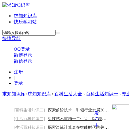
求知知识库
快乐学习站
快捷导航
QQ登录
微博登录
微信登录
注册
|
登录
求知知识库
»
求知知识库
›
百科生活大全
›
百科生活知识一
›
专
[百科生活知识二]
探索前沿技术，引领行业发展2026/8/7
发
[生活百科知识二]
科技艺术重构十二生肖，以“虚实共生”定义
布
主
[生活百科知识三]
探索边缘计算盒在智能时代的关键作用2026/8