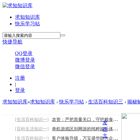
求知知识库
快乐学习站
快捷导航
QQ登录
微博登录
微信登录
注册
|
登录
求知知识库
»
求知知识库
›
快乐学习站
›
生活百科知识三
›
揭秘轴
[生活百科知识一]
农资：严把质量关口，守护粮食与农产品安全
发
[百科生活知识一]
单机游戏区别网游的纯粹娱乐体验与优势
布
主
[生活百科知识一]
客户体验升级，万宝盛华助力企业构建专业客