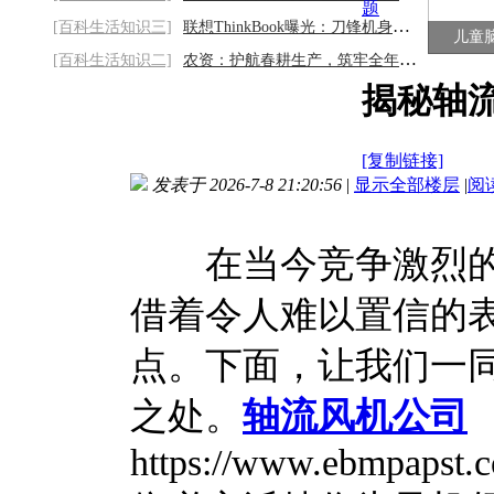
题
[百科生活知识三]
联想ThinkBook曝光：刀锋机身挑战PG直击龙
儿童
[百科生活知识二]
农资：护航春耕生产，筑牢全年丰收根基
揭秘轴流
[复制链接]
发表于 2026-7-8 21:20:56
|
显示全部楼层
|
阅
在当今竞争激烈的
借着令人难以置信的
点。下面，让我们一
之处。
轴流风机公司
https://www.ebmpapst.co